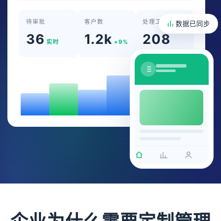
待审批
客户数
处理工单
数据已同步
36
1.2k
208
实时
+9%