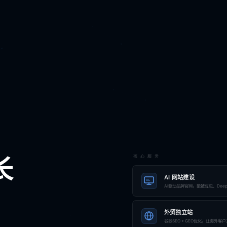
核心服务
长
AI 网站建设
AI驱动品牌官网，能被豆包、Deep
外贸独立站
谷歌SEO + GEO优化，让海外客