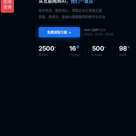
从互联网到AI，
我们一直在
技术务实、服务用心，帮助企业打造真正能
获客、能成交、能被AI搜索推荐的数字化平台
500+ 品牌
的选择
免费获取方案 →
响应快 · 交付准 · 售后稳
2500
16
500
98
+
年
+
%
服务项目
行业经验
合作品牌
满意度