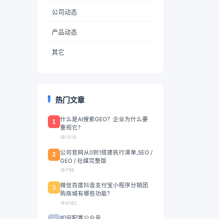
公司动态
产品动态
其它
热门文章
什么是AI搜索GEO？企业为什么要
1
重视它？
1516
公司官网从0到1搭建执行清单,SEO /
2
GEO / 社媒完整版
796
微信百度抖音支付宝小程序分销团
3
购商城有哪些功能？
4182
如何配置公众号