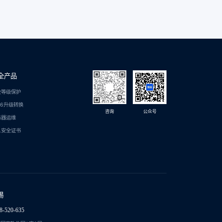
全产品
全等级保护
C6升级转换
咨询
公众号
务器运维
L安全证书
锡
8-520-635