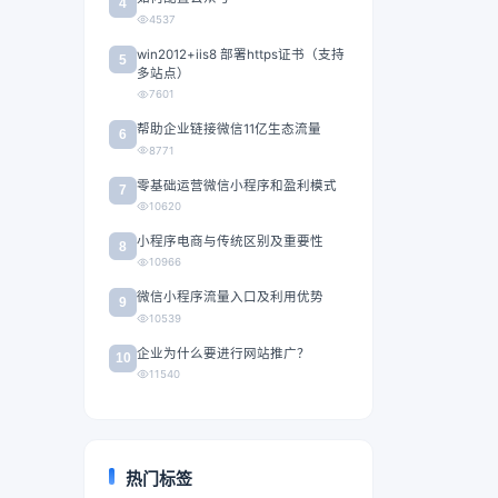
4
4537
win2012+iis8 部署https证书（支持
5
多站点）
7601
帮助企业链接微信11亿生态流量
6
8771
零基础运营微信小程序和盈利模式
7
10620
小程序电商与传统区别及重要性
8
10966
微信小程序流量入口及利用优势
9
10539
企业为什么要进行网站推广？
10
11540
热门标签