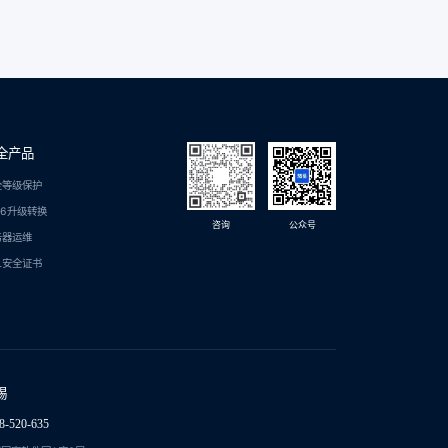
全产品
全等级保护
C6升级转换
咨询
公众号
务器运维
L安全证书
锡
8-520-635