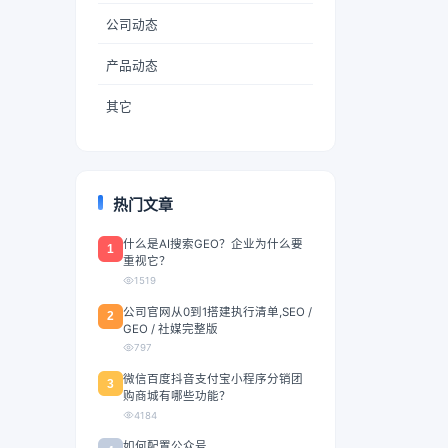
公司动态
产品动态
其它
热门文章
什么是AI搜索GEO？企业为什么要
1
重视它？
1519
公司官网从0到1搭建执行清单,SEO /
2
GEO / 社媒完整版
797
微信百度抖音支付宝小程序分销团
3
购商城有哪些功能？
4184
如何配置公众号