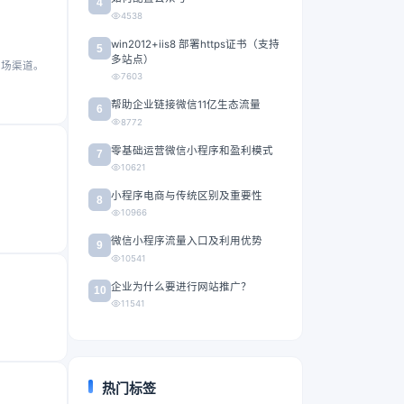
4
4538
win2012+iis8 部署https证书（支持
5
多站点）
市场渠道。
7603
帮助企业链接微信11亿生态流量
6
8772
零基础运营微信小程序和盈利模式
7
10621
小程序电商与传统区别及重要性
8
10966
微信小程序流量入口及利用优势
9
10541
企业为什么要进行网站推广？
10
11541
热门标签