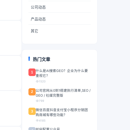
公司动态
产品动态
其它
热门文章
什么是AI搜索GEO？企业为什么要
1
重视它？
1520
公司官网从0到1搭建执行清单,SEO /
2
GEO / 社媒完整版
799
微信百度抖音支付宝小程序分销团
3
购商城有哪些功能？
4185
如何配置公众号