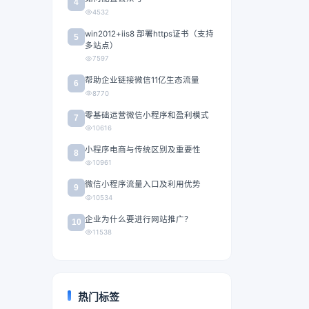
4
4532
win2012+iis8 部署https证书（支持
5
多站点）
7597
帮助企业链接微信11亿生态流量
6
8770
零基础运营微信小程序和盈利模式
7
10616
小程序电商与传统区别及重要性
8
10961
微信小程序流量入口及利用优势
9
10534
企业为什么要进行网站推广？
10
11538
热门标签