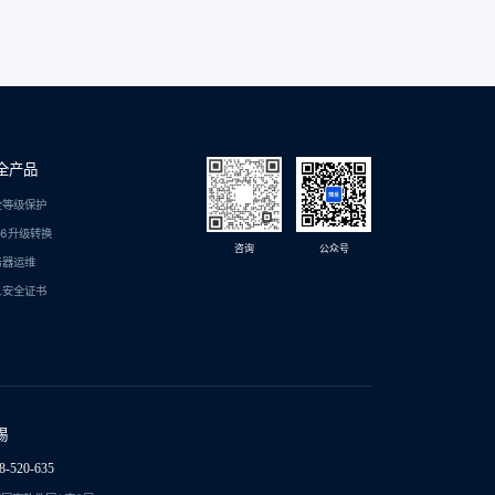
全产品
全等级保护
C6升级转换
咨询
公众号
务器运维
L安全证书
锡
8-520-635