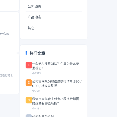
公司动态
产品动态
其它
号什么区
热门文章
什么是AI搜索GEO？企业为什么要
1
重视它？
1513
只要把他们
公司官网从0到1搭建执行清单,SEO /
2
GEO / 社媒完整版
790
微信百度抖音支付宝小程序分销团
3
购商城有哪些功能？
4181
如何配置公众号