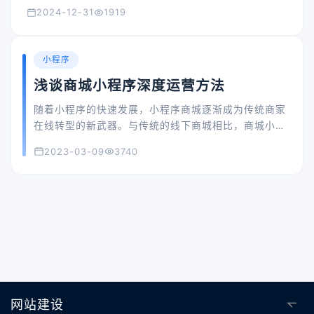
2024-12-31
1919
小程序
浅谈商城小程序深度运营方法
随着小程序的快速发展，小程序商城逐渐成为传统商家
在线转型的新武器。与传统的线下商城相比，商城小程
序更有优势，比如随时随地交易，不受时间、地域、季
2023-03-09
3740
节等各种因素的影响。而且商城小程序本身就是一个基
于微信的社交电商平台，有着微信的认可和帮助，也非
常有利于打造商家的品牌效应。所以商家要充分利用手
中的资源和渠道，让用户不仅可以在商场消费，还可以
帮助我们推广。
网站建设