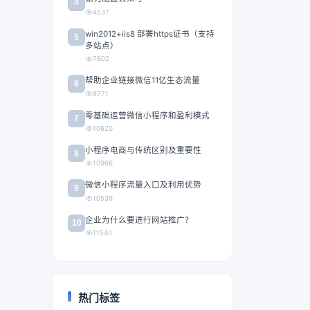
4
4537
win2012+iis8 部署https证书（支持
5
多站点）
7602
帮助企业链接微信11亿生态流量
6
8771
零基础运营微信小程序和盈利模式
7
10620
小程序电商与传统区别及重要性
8
10966
微信小程序流量入口及利用优势
9
10539
企业为什么要进行网站推广？
10
11540
热门标签