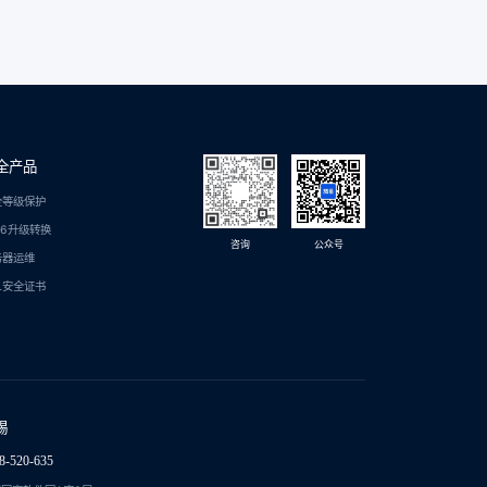
全产品
全等级保护
C6升级转换
咨询
公众号
务器运维
L安全证书
锡
8-520-635