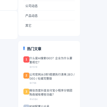
公司动态
产品动态
其它
热门文章
什么是AI搜索GEO？企业为什么要
1
重视它？
1519
公司官网从0到1搭建执行清单,SEO /
2
GEO / 社媒完整版
798
微信百度抖音支付宝小程序分销团
3
购商城有哪些功能？
4184
如何配置公众号