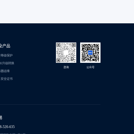
全产品
全等级保护
C6升级转换
咨询
公众号
务器运维
L安全证书
锡
8-520-635