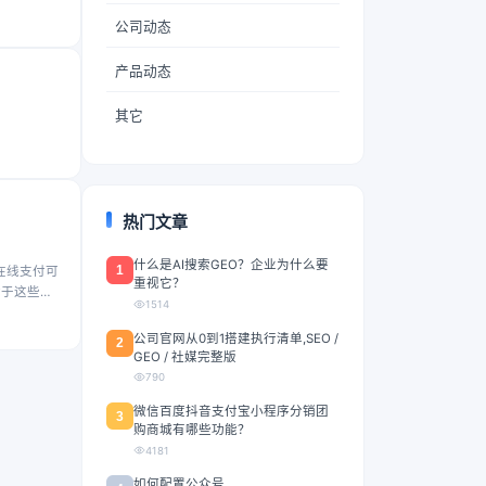
公司动态
产品动态
其它
热门文章
什么是AI搜索GEO？企业为什么要
1
在线支付可
重视它？
对于这些平
1514
公司官网从0到1搭建执行清单,SEO /
2
GEO / 社媒完整版
790
微信百度抖音支付宝小程序分销团
3
购商城有哪些功能？
4181
如何配置公众号