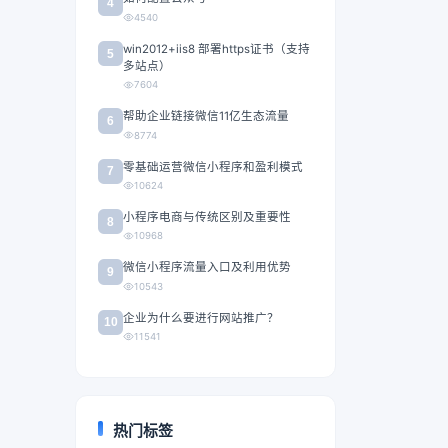
4
4540
win2012+iis8 部署https证书（支持
5
多站点）
7604
帮助企业链接微信11亿生态流量
6
8774
零基础运营微信小程序和盈利模式
7
10624
小程序电商与传统区别及重要性
8
10968
微信小程序流量入口及利用优势
9
10543
企业为什么要进行网站推广？
10
11541
热门标签