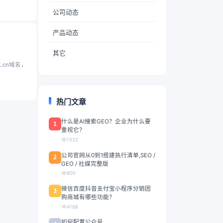
公司动态
产品动态
其它
cn域名，
热门文章
什么是AI搜索GEO？企业为什么要
1
重视它？
1522
公司官网从0到1搭建执行清单,SEO /
2
GEO / 社媒完整版
800
微信百度抖音支付宝小程序分销团
3
购商城有哪些功能？
4186
如何配置公众号