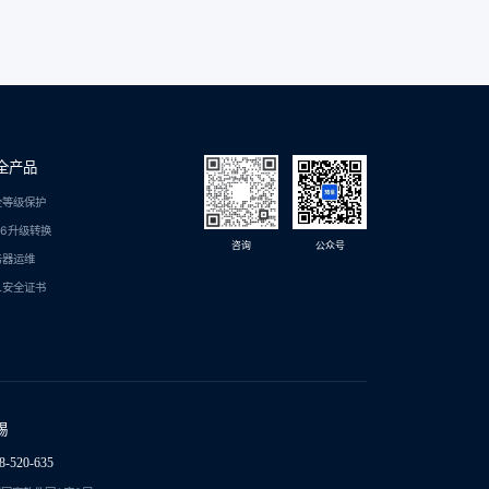
全产品
全等级保护
C6升级转换
咨询
公众号
务器运维
L安全证书
锡
8-520-635