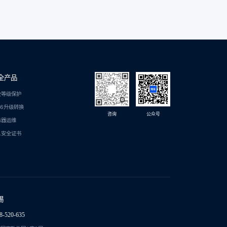
全产品
全等级保护
C6升级转换
咨询
公众号
务器运维
L安全证书
锡
8-520-635