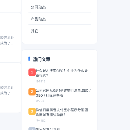
公司动态
产品动态
其它
比较容易让
也成为了正
热门文章
什么是AI搜索GEO？企业为什么要
1
重视它？
1515
比较容易让
公司官网从0到1搭建执行清单,SEO /
2
也成为了正
GEO / 社媒完整版
795
微信百度抖音支付宝小程序分销团
3
购商城有哪些功能？
4182
如何配置公众号