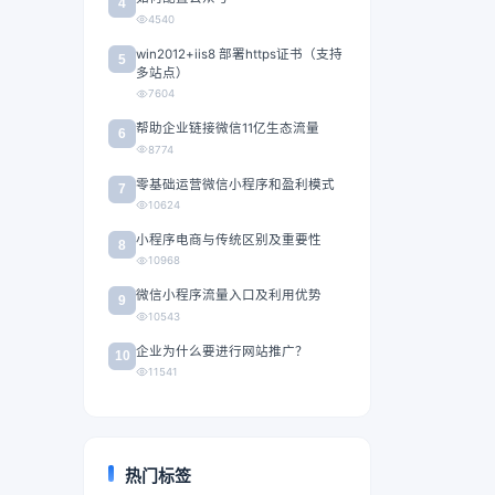
4
4540
win2012+iis8 部署https证书（支持
5
多站点）
7604
帮助企业链接微信11亿生态流量
6
8774
零基础运营微信小程序和盈利模式
7
10624
小程序电商与传统区别及重要性
8
10968
微信小程序流量入口及利用优势
9
10543
企业为什么要进行网站推广？
10
11541
热门标签