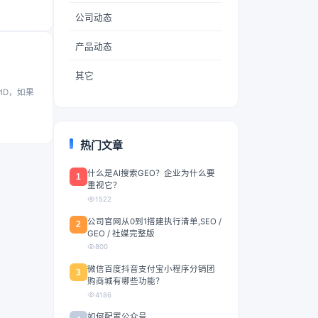
公司动态
产品动态
其它
ID，如果
热门文章
什么是AI搜索GEO？企业为什么要
1
重视它？
1522
公司官网从0到1搭建执行清单,SEO /
2
GEO / 社媒完整版
800
微信百度抖音支付宝小程序分销团
3
购商城有哪些功能？
4186
如何配置公众号