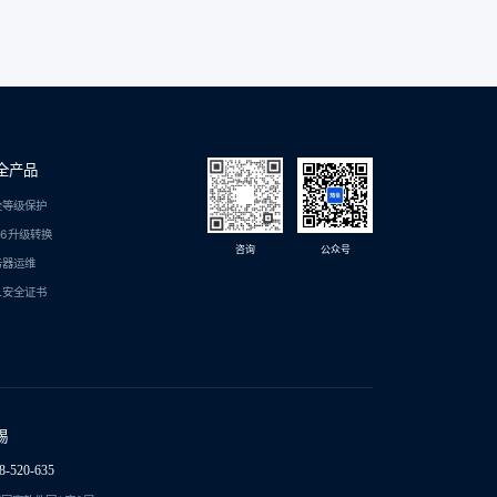
全产品
全等级保护
C6升级转换
咨询
公众号
务器运维
L安全证书
锡
8-520-635