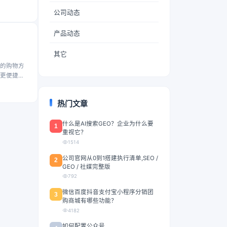
公司动态
产品动态
其它
的购物方
更便捷的
热门文章
什么是AI搜索GEO？企业为什么要
1
重视它？
1514
公司官网从0到1搭建执行清单,SEO /
2
GEO / 社媒完整版
792
微信百度抖音支付宝小程序分销团
3
购商城有哪些功能？
4182
如何配置公众号