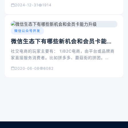
2024-12-31
1914
微信公众号开发
微信生态下有哪些新机会和会员卡能力
升级
社交电商的玩家主要有： 1)B2C电商，由平台或品牌商
家直接服务消费者。比如拼多多、蘑菇街的拼团。
2)S2B2C电商，平台和小B共同服务消费者，平台借助
2020-06-08
8082
小B(自媒体、代购、小店主等)完成获客和交易。典型的
例子有云集微店。 3)第三方服务商家，比如我们，为商
家提供开发小程序、运营工具等服务。