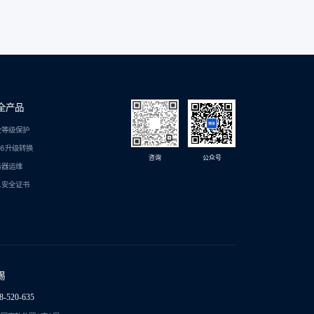
全产品
全等级保护
C6升级转换
咨询
公众号
务器运维
L安全证书
锡
8-520-635