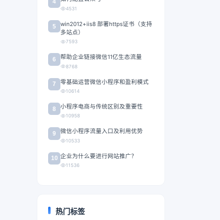
4
4531
win2012+iis8 部署https证书（支持
5
多站点）
7593
帮助企业链接微信11亿生态流量
6
8768
零基础运营微信小程序和盈利模式
7
10614
小程序电商与传统区别及重要性
8
10958
微信小程序流量入口及利用优势
9
10533
企业为什么要进行网站推广？
10
11536
热门标签