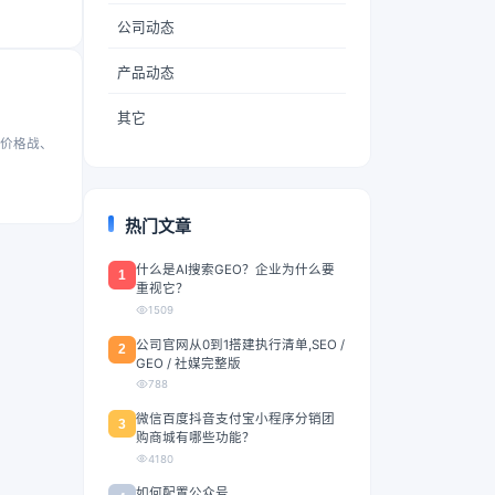
公司动态
产品动态
其它
价格战、
热门文章
什么是AI搜索GEO？企业为什么要
1
重视它？
1509
公司官网从0到1搭建执行清单,SEO /
2
GEO / 社媒完整版
788
微信百度抖音支付宝小程序分销团
3
购商城有哪些功能？
4180
如何配置公众号