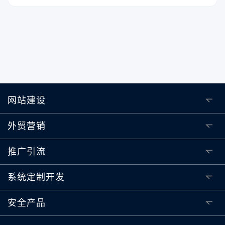
常重要的。但要知道谁真的想买你的产品并不容易。获
得潜在客户最有效的方法是基于兴趣的目标群体定位。
本文将介绍如何使用Facebook定位广告兴趣的步骤和方
法。
网站建设
外贸营销
推广引流
系统定制开发
安全产品