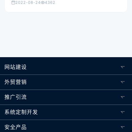
2022-08-24
4362
整体月活跃用户达到29亿人，日活跃用户达到19亿人，
考虑到全球互联网用户总数大约46亿，Facebook已经
能占据到半壁江山，这个用户体量，几乎任何的公司都
能在上面找到自己的目标用户。
网站建设
外贸营销
推广引流
系统定制开发
安全产品