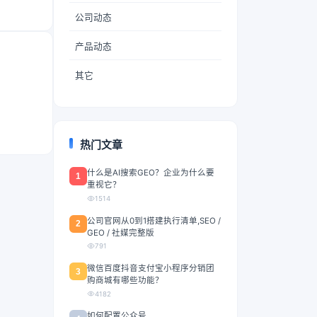
公司动态
产品动态
其它
热门文章
什么是AI搜索GEO？企业为什么要
1
重视它？
1514
公司官网从0到1搭建执行清单,SEO /
2
GEO / 社媒完整版
791
微信百度抖音支付宝小程序分销团
3
购商城有哪些功能？
4182
如何配置公众号