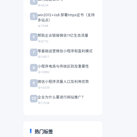
4
4534
win2012+iis8 部署https证书（支持
5
多站点）
7598
帮助企业链接微信11亿生态流量
6
8770
零基础运营微信小程序和盈利模式
7
10617
小程序电商与传统区别及重要性
8
10962
微信小程序流量入口及利用优势
9
10535
企业为什么要进行网站推广？
10
11538
热门标签