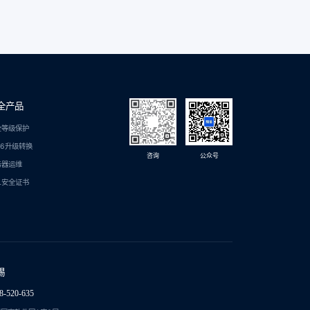
全产品
全等级保护
C6升级转换
咨询
公众号
务器运维
L安全证书
锡
8-520-635