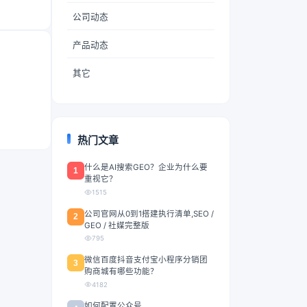
公司动态
产品动态
其它
热门文章
什么是AI搜索GEO？企业为什么要
1
重视它？
1515
公司官网从0到1搭建执行清单,SEO /
2
GEO / 社媒完整版
795
微信百度抖音支付宝小程序分销团
3
购商城有哪些功能？
4182
如何配置公众号