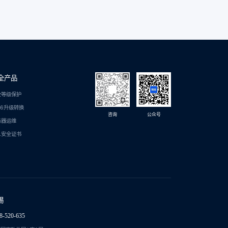
全产品
全等级保护
C6升级转换
咨询
公众号
务器运维
L安全证书
锡
8-520-635