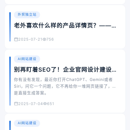
外贸独立站
老外喜欢什么样的产品详情页？——打
造转化率更高的内容型产品页指南
2025-07-21
756
AI网站建设
别再盯着SEO了！企业官网设计建设已
经进入
GEO
时代，AI引用才有流量！
你有没有发现，最近你打开ChatGPT、Gemini或者
Siri，问它一个问题，它不再给你一堆网页链接了，而
是直接生成答案。
而这些答案，它们是从哪儿来的？
2025-07-04
651
不是广告，不是SEO第一名的公司，也不是哪个PPT做
得好看的网站——
而是那些内容被AI模型“认可和引用”的网站。
AI网站建设
欢迎来到一个全新的内容世界：GEO时代。