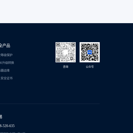
全产品
全等级保护
C6升级转换
咨询
公众号
务器运维
L安全证书
锡
8-520-635