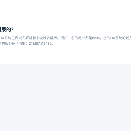
登录的？
OA系统已做域名解析和未做域名解析。例如：您的用户名是boss，您的OA系统的域
A的服务器IP地址：211.157.115.180。
2