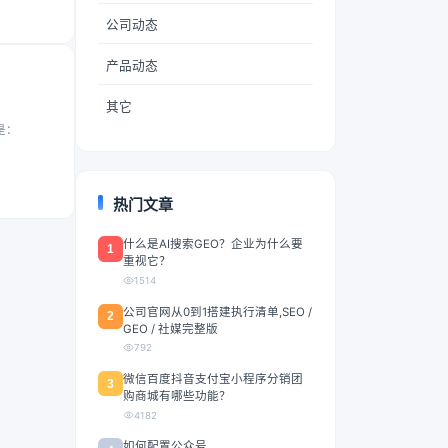
公司动态
产品动态
其它
是：
热门文章
什么是AI搜索GEO？企业为什么要
1
重视它？
1514
公司官网从0到1搭建执行清单,SEO /
2
GEO / 社媒完整版
792
微信百度抖音支付宝小程序分销团
3
购商城有哪些功能？
4182
如何配置公众号