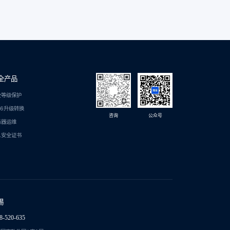
全产品
全等级保护
C6升级转换
咨询
公众号
务器运维
L安全证书
锡
8-520-635