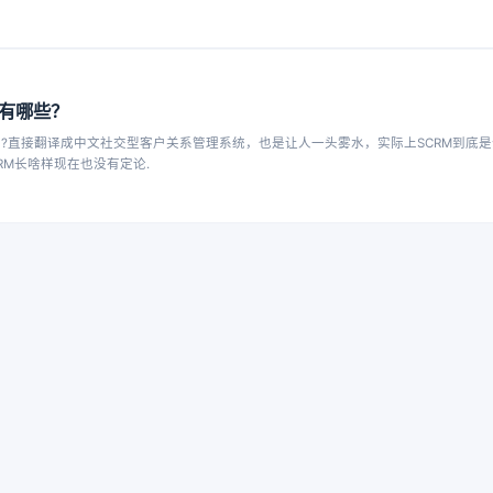
M有哪些？
么?直接翻译成中文社交型客户关系管理系统，也是让人一头雾水，实际上SCRM到底
RM长啥样现在也没有定论.
2