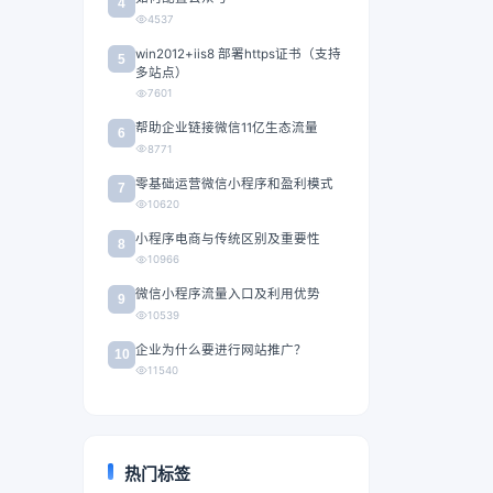
4
4537
win2012+iis8 部署https证书（支持
5
多站点）
7601
帮助企业链接微信11亿生态流量
6
8771
零基础运营微信小程序和盈利模式
7
10620
小程序电商与传统区别及重要性
8
10966
微信小程序流量入口及利用优势
9
10539
企业为什么要进行网站推广？
10
11540
热门标签