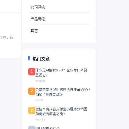
公司动态
产品动态
其它
是个啥，应
热门文章
什么是AI搜索GEO？企业为什么要
1
重视它？
1519
公司官网从0到1搭建执行清单,SEO /
2
GEO / 社媒完整版
797
微信百度抖音支付宝小程序分销团
3
购商城有哪些功能？
4184
如何配置公众号