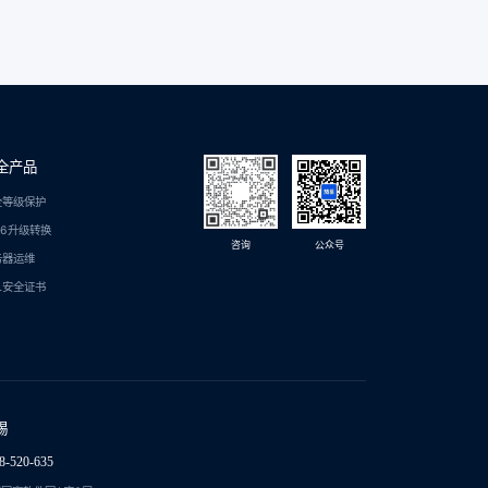
全产品
全等级保护
C6升级转换
咨询
公众号
务器运维
L安全证书
锡
8-520-635