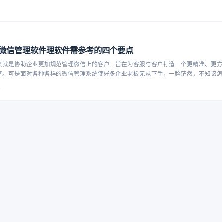
微信管理软件理软件需参考的四个要点
义就是协助企业更加规范管理微信上的客户，旨在为客服与客户打造一个更精准、更
率。可是面对各种各样的微信管理系统使好多企业老板无从下手，一脸茫然，不知该
告诉各位老板选择新营家工作手机企业微信管理软件的四大要点
4