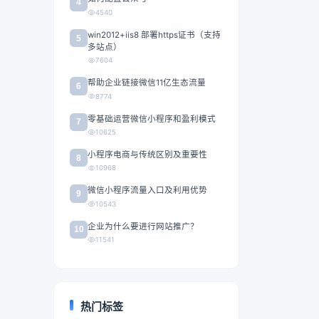
4
4540
win2012+iis8 部署https证书（支持
5
多站点）
7604
帮助企业链接微信11亿生态流量
6
8774
零基础运营微信小程序和盈利模式
7
10625
小程序电商与传统区别及重要性
8
10968
微信小程序流量入口及利用优势
9
10543
企业为什么要进行网站推广？
10
11541
热门标签