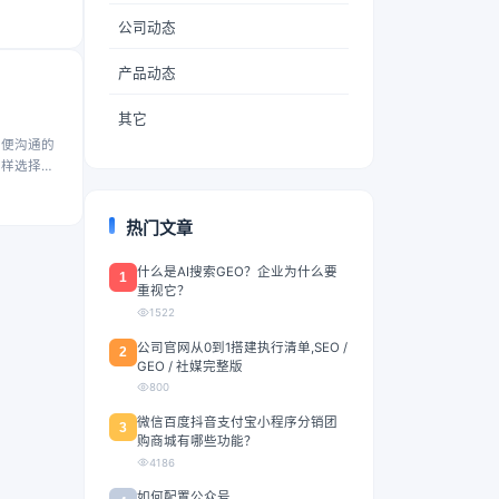
公司动态
产品动态
其它
方便沟通的
怎样选择，
热门文章
什么是AI搜索GEO？企业为什么要
1
重视它？
1522
公司官网从0到1搭建执行清单,SEO /
2
GEO / 社媒完整版
800
微信百度抖音支付宝小程序分销团
3
购商城有哪些功能？
4186
如何配置公众号