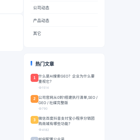
公司动态
产品动态
其它
热门文章
什么是AI搜索GEO？企业为什么要
1
重视它？
1514
公司官网从0到1搭建执行清单,SEO /
2
GEO / 社媒完整版
790
微信百度抖音支付宝小程序分销团
3
购商城有哪些功能？
4182
如何配置公众号