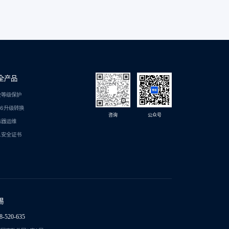
全产品
全等级保护
C6升级转换
咨询
公众号
务器运维
L安全证书
锡
8-520-635