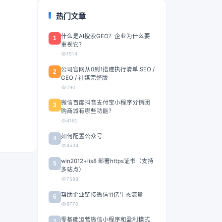
热门文章
什么是AI搜索GEO？企业为什么要
1
重视它？
1514
公司官网从0到1搭建执行清单,SEO /
2
GEO / 社媒完整版
790
微信百度抖音支付宝小程序分销团
3
购商城有哪些功能？
4182
如何配置公众号
4
4534
win2012+iis8 部署https证书（支持
5
多站点）
7598
帮助企业链接微信11亿生态流量
6
8770
零基础运营微信小程序和盈利模式
7