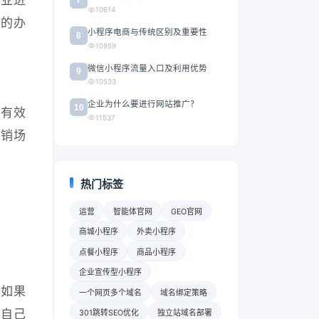
10614
好的办
小程序电商与传统区别及重要性
8
10959
微信小程序流量入口及利用优势
9
10533
企业为什么要进行网站推广？
10
个有效
11537
销场
热门标签
运营
智能体官网
GEO官网
商城小程序
外卖小程序
点餐小程序
商品小程序
企业宣传型小程序
，如果
一个网页多个域名
域名绑定策略
了自己
301跳转SEO优化
独立站域名部署