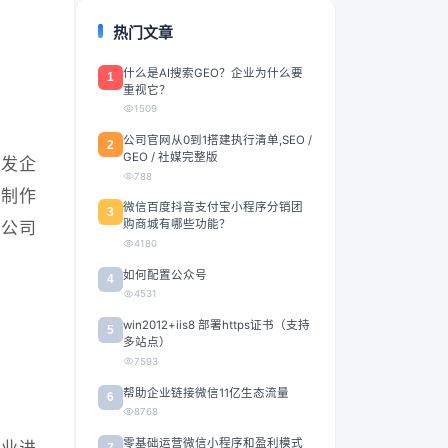
热门文章
什么是AI搜索GEO？企业为什么要
1
重视它？
1509
公司官网从0到1搭建执行清单,SEO /
2
GEO / 社媒完整版
发企
788
网制作
微信百度抖音支付宝小程序分销团
3
购商城有哪些功能？
的公司
4180
如何配置公众号
4
4531
win2012+iis8 部署https证书（支持
5
多站点）
7593
帮助企业链接微信11亿生态流量
6
8768
零基础运营微信小程序和盈利模式
企业进
7