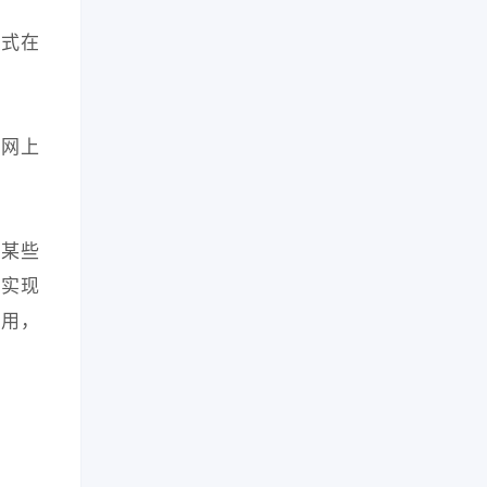
方式在
，网上
于某些
实现
作用，