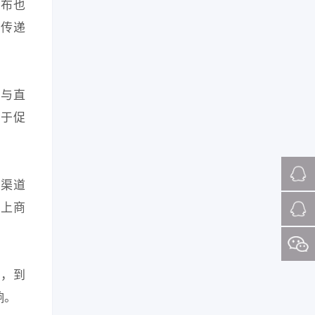
发布也
息传递
都与直
对于促
售渠道
上商
），到
响。