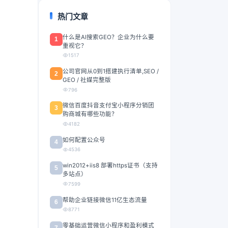
热门文章
什么是AI搜索GEO？企业为什么要
1
重视它？
1517
公司官网从0到1搭建执行清单,SEO /
2
GEO / 社媒完整版
796
微信百度抖音支付宝小程序分销团
3
购商城有哪些功能？
4182
如何配置公众号
4
4536
win2012+iis8 部署https证书（支持
5
多站点）
7599
帮助企业链接微信11亿生态流量
6
8771
零基础运营微信小程序和盈利模式
7