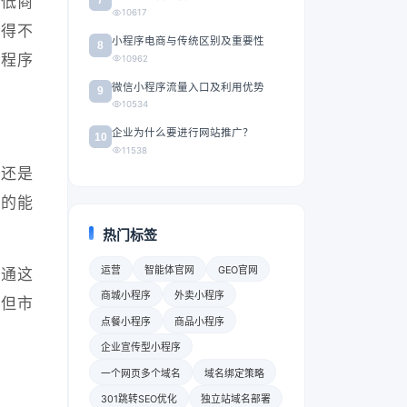
降低商
10617
忙得不
小程序电商与传统区别及重要性
8
小程序
10962
微信小程序流量入口及利用优势
9
10534
企业为什么要进行网站推广？
10
11538
型还是
发的能
热门标签
运营
智能体官网
GEO官网
联通这
商城小程序
外卖小程序
，但市
点餐小程序
商品小程序
企业宣传型小程序
一个网页多个域名
域名绑定策略
301跳转SEO优化
独立站域名部署