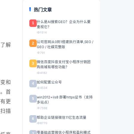
热门文章
什么是AI搜索GEO？企业为什么要
1
重视它？
1514
公司官网从0到1搭建执行清单,SEO /
2
以了解
GEO / 社媒完整版
791
微信百度抖音支付宝小程序分销团
3
购商城有哪些功能？
4182
转变和
如何配置公众号
4
4534
。首
win2012+iis8 部署https证书（支持
5
然有更
多站点）
7598
，扫描
帮助企业链接微信11亿生态流量
6
8770
零基础运营微信小程序和盈利模式
7