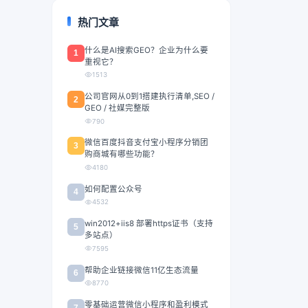
热门文章
什么是AI搜索GEO？企业为什么要
1
重视它？
1513
公司官网从0到1搭建执行清单,SEO /
2
GEO / 社媒完整版
790
微信百度抖音支付宝小程序分销团
3
购商城有哪些功能？
4180
如何配置公众号
4
4532
win2012+iis8 部署https证书（支持
5
多站点）
7595
帮助企业链接微信11亿生态流量
6
8770
零基础运营微信小程序和盈利模式
7