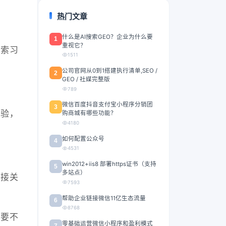
热门文章
什么是AI搜索GEO？企业为什么要
1
重视它？
索习
1511
公司官网从0到1搭建执行清单,SEO /
2
GEO / 社媒完整版
789
微信百度抖音支付宝小程序分销团
3
体验，
购商城有哪些功能？
4180
如何配置公众号
4
4531
win2012+iis8 部署https证书（支持
5
多站点）
链接关
7593
帮助企业链接微信11亿生态流量
6
8768
需要不
零基础运营微信小程序和盈利模式
7