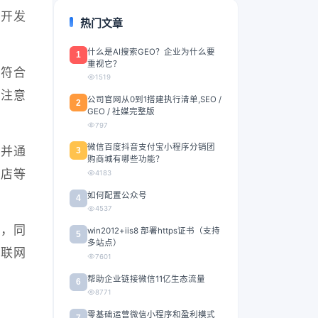
云开发
热门文章
什么是AI搜索GEO？企业为什么要
1
重视它？
须符合
1519
要注意
公司官网从0到1搭建执行清单,SEO /
2
GEO / 社媒完整版
797
微信百度抖音支付宝小程序分销团
，并通
3
购商城有哪些功能？
门店等
4183
如何配置公众号
4
4537
范，同
win2012+iis8 部署https证书（支持
5
多站点）
互联网
7601
帮助企业链接微信11亿生态流量
6
8771
零基础运营微信小程序和盈利模式
7