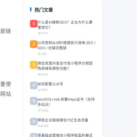
热门文章
什么是AI搜索GEO？企业为什么要
1
重视它？
外部链
1510
公司官网从0到1搭建执行清单,SEO /
2
GEO / 社媒完整版
789
微信百度抖音支付宝小程序分销团
3
购商城有哪些功能？
4180
想要使
如何配置公众号
4
4531
的网站
win2012+iis8 部署https证书（支持
5
多站点）
7593
帮助企业链接微信11亿生态流量
6
8768
零基础运营微信小程序和盈利模式
7