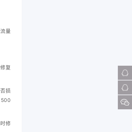
对流量
并修复
是否损
500
误时修