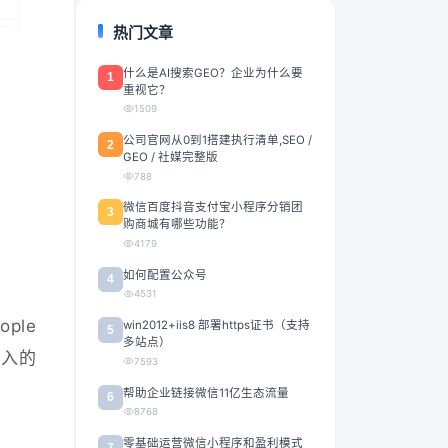
热门文章
什么是AI搜索GEO？企业为什么要
1
重视它？
1509
公司官网从0到1搭建执行清单,SEO /
2
GEO / 社媒完整版
788
微信百度抖音支付宝小程序分销团
3
购商城有哪些功能？
4179
如何配置公众号
4
4531
ple
win2012+iis8 部署https证书（支持
5
多站点）
深入的
7593
帮助企业链接微信11亿生态流量
6
8768
零基础运营微信小程序和盈利模式
7