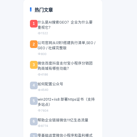
热门文章
什么是AI搜索GEO？企业为什么要
1
重视它？
1522
公司官网从0到1搭建执行清单,SEO /
2
GEO / 社媒完整版
800
微信百度抖音支付宝小程序分销团
3
购商城有哪些功能？
4186
如何配置公众号
4
4540
win2012+iis8 部署https证书（支持
5
多站点）
7604
帮助企业链接微信11亿生态流量
6
8774
零基础运营微信小程序和盈利模式
7