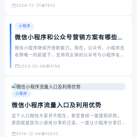
2024-12-31
1913
小程序
微信小程序和公众号营销方案有哪些？
一文全解
微信小程序继续开放新能力。现在，公众号、小程序在
名称唯一的前提下，支持同主体的公众号与小程序名称
复用。这意味着以后小程序的名字不再受限，不需要为
2023-05-06
3156
了避免和公众号重名而使用一些奇怪或冷门的名字。这
一新规则，无疑会让小程序更容易被搜索和记住，使用
率将大大提高。
小程序
微信小程序流量入口及利用优势
这个入口相信大家并不陌生，甚至曾经一度感到厌烦，
原因就是因为小游戏分享的泛滥，一度让小程序分享打
扰到用户。 但不得不说，利用好微信聊天的分享入口，
2019-12-04
10533
可以让你的小程序流量瞬间爆发。企业或商家小程序如