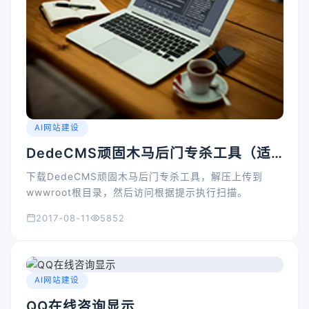
AI网站建设
DedeCMS顽固木马后门专杀工具（适
用织梦程序被挂码、入侵的检查和清
下载DedeCMS顽固木马后门专杀工具，解压上传到
理）
wwwroot根目录，然后访问根据提示执行扫描。
2017-08-11
5852
AI网站建设
QQ在线咨询显示