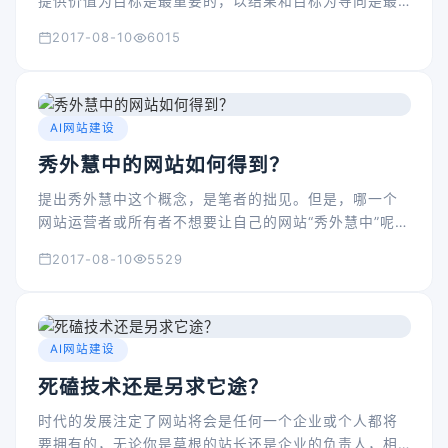
提供价值为目标是最重要的，以结果和目标为导向是最
重要的，说来容易，但是做起来却很那，据上海网站制
2017-08-10
6015
作公司小编多年的经验，结合我们在为客户提供服务的
过程中所积累的经验来说，客户的目标就是我们的目
标，而结果也是为目标而来的。
AI网站建设
秀外慧中的网站如何得到？
提出秀外慧中这个概念，是笔者的拙见。但是，哪一个
网站运营者或所有者不想要让自己的网站“秀外慧中”呢？
每个站长都想要拥有秀外慧中的网站，即：看起来好
2017-08-10
5529
看，用起来好用，客户评价好，自己觉得好！如何做到
呢？
AI网站建设
死磕技术还是另求它途？
时代的发展注定了网站将会是任何一个企业或个人都将
要拥有的，无论你是草根的站长还是企业的负责人，相