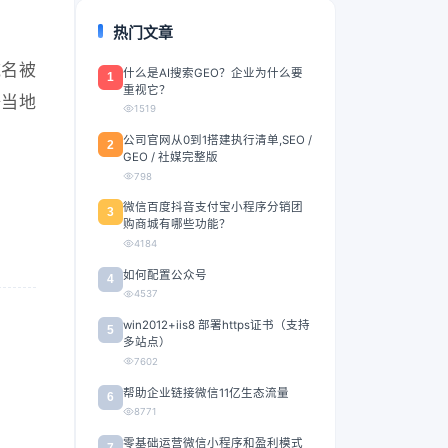
热门文章
域名被
什么是AI搜索GEO？企业为什么要
1
重视它？
据当地
1519
公司官网从0到1搭建执行清单,SEO /
2
GEO / 社媒完整版
798
微信百度抖音支付宝小程序分销团
3
购商城有哪些功能？
4184
如何配置公众号
4
4537
win2012+iis8 部署https证书（支持
5
多站点）
7602
帮助企业链接微信11亿生态流量
6
8771
零基础运营微信小程序和盈利模式
7