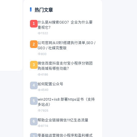
热门文章
什么是AI搜索GEO？企业为什么要
1
重视它？
1522
公司官网从0到1搭建执行清单,SEO /
2
GEO / 社媒完整版
800
微信百度抖音支付宝小程序分销团
3
购商城有哪些功能？
4186
如何配置公众号
4
4540
win2012+iis8 部署https证书（支持
5
多站点）
7605
帮助企业链接微信11亿生态流量
6
8774
零基础运营微信小程序和盈利模式
7