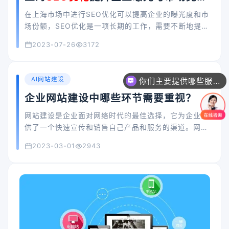
力
在上海市场中进行SEO优化可以提高企业的曝光度和市
场份额，SEO优化是一项长期的工作，需要不断地提高
优化的效果和指标，以满足企业的需求。
2023-07-26
3172
AI网站建设
你们主要提供哪些服务？可以根据需求定制吗？
企业网站建设中哪些环节需要重视？
网站建设是企业面对网络时代的最佳选择，它为企业提
供了一个快速宣传和销售自己产品和服务的渠道。网站
建设不仅可以让企业拥有一个简洁、美观、实用的展示
2023-03-01
2943
空间，而且可以为企业提供节省成本、提高效率的营销
方案。