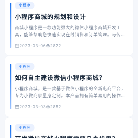
常有利于打造商家的品牌效应。所以商家要充分利用手
小程序
中的资源和渠道，让用户不仅可以在商场消费，还可以
小程序商城的规划和设计
帮助我们推广。
商城小程序是一款功能强大的微信小程序商城开发工
具，能够帮助您快速实现在线销售和订单管理。与传统
的线下商店相比，商城小程序具有更加便捷、高效、快
2023-03-06
2822
速的特点，让您的产品和服务更加容易被顾客发现和购
买。
小程序
如何自主建设微信小程序商城？
小程序商城，是一款基于微信小程序的全新电商平台，
专为小微商家量身定制。本产品拥有简单易用的操作界
面和强大的功能配置，可以轻松实现商品的展示、下
2023-03-03
2882
单、支付、发货以及售后服务等全流程的管理。无需任
何编程基础，只需简单的拖拽和配置就可以轻松构建专
属的小程序商城。
小程序