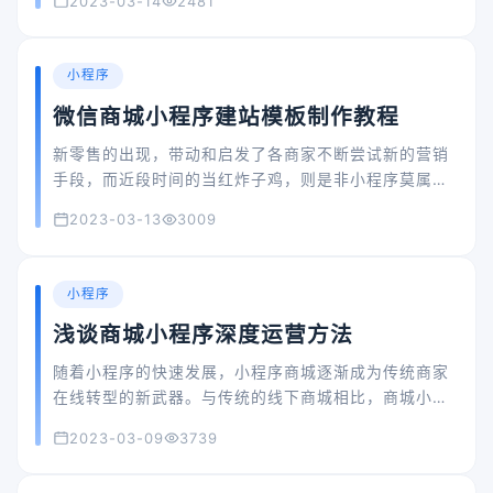
2023-03-14
2481
站建设和网站设计行业，每年流行的设计风格和风格都
不一样，网站建设的方式也多种多样。但每年企业网站
建设完成后都会出现两个共同问题，降低了网站质量，
小程序
造成不可估量的损失。
微信商城小程序建站模板制作教程
新零售的出现，带动和启发了各商家不断尝试新的营销
手段，而近段时间的当红炸子鸡，则是非小程序莫属
了。零售商家若想在当今移动互联网时代打响自身品
2023-03-13
3009
牌，广拓客源，没有一个商城小程序是不行的。不过很
多商家都是完全的技术小白，不知道怎么做一个电商小
程序。其实很简单，现在有很多小程序模板制作工具，
小程序
新手可以用这种方法顺利生成自己的商城小程序，不需
浅谈商城小程序深度运营方法
要你懂任何技术或设计知识。
随着小程序的快速发展，小程序商城逐渐成为传统商家
在线转型的新武器。与传统的线下商城相比，商城小程
序更有优势，比如随时随地交易，不受时间、地域、季
2023-03-09
3739
节等各种因素的影响。而且商城小程序本身就是一个基
于微信的社交电商平台，有着微信的认可和帮助，也非