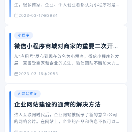
生，很多商家、企业、个人创业者都认为小程序将是一
个巨大的红利风口，而且随着小程序的不断发展，其将
2023-03-17
2984
也将逐渐的改变当下的商业局势，当下，小程序的红利
风口已经来临，那么关于微信小程序开发你还在犹豫
吗？
小程序
微信小程序商城对商家的重要二次开发
实现的功能
从“应用号”发布到现在改名为小程序，微信小程序的发
展一直备受商家和企业的关注，微信团队不断加大力度
的更新、优化、降低开发门槛、开放大量流量入口等举
2023-03-16
2983
动，无一不证明微信要在“小程序”这方面做一个大动
静。想要把握住这个风口，商家、企业抓准机会抢先入
驻肯定没错！
AI网站建设
企业网站建设的通病的解决方法
进入互联网时代后，企业网站被赋予了新的意义:公司
的网络名片。在网站上，企业的产品和信息不仅可以
24小时展示，还可以反映企业文化的个性形象。在网