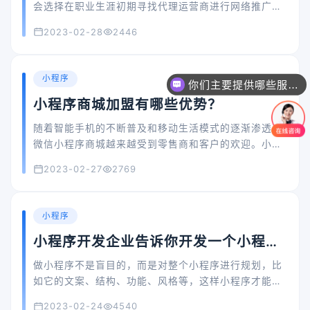
会选择在职业生涯初期寻找代理运营商进行网络推广，
尤其是网站建设的内容。那么，如何建立个性化的网站
2023-02-28
2446
呢？
小程序
你们主要提供哪些服务？可以根据需求定制吗？
小程序商城加盟有哪些优势？
随着智能手机的不断普及和移动生活模式的逐渐渗透，
微信小程序商城越来越受到零售商和客户的欢迎。小程
序已经发布一年多了，随着一年多的发展，越来越多的
2023-02-27
2769
企业看到了小程序的重要性，这是企业家看到它的机
会。如何抓住小程序的好处？许多企业家选择加入小程
序，小程序方便快捷，依靠微信这个10亿流量的大平
小程序
台，可以给企业带来大量的新流量，也方便企业做好电
小程序开发企业告诉你开发一个小程序
子商务营销。所以很多人都有加入小程序商场的想法，
那么加入小程序的优势是什么呢？让我们一起看看吧！
价格大概需要多少？
做小程序不是盲目的，而是对整个小程序进行规划，比
如它的文案、结构、功能、风格等，这样小程序才能做
的有方向。只要用户能接入小程序，就能吸引用户。如
2023-02-24
4540