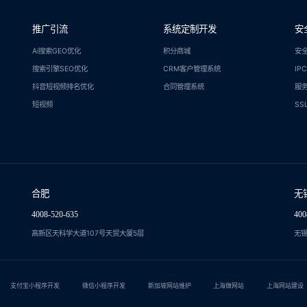
推广引流
系统定制开发
安
Ai搜索GEO优化
积分商城
安
搜索引擎SEO优化
CRM客户管理系统
IP
抖音短视频排名优化
合同管理系统
服
短视频
SS
合肥
无
4008-520-635
400
高新区天科学大道107号天贸大厦5层
无锡
支付宝小程序开发
微信小程序开发
新加坡网站维护
上海做网站
上海网站建设