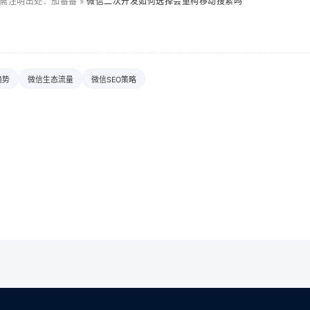
需注明出处：茄番番 »
微信二次开发如何选择会重构移动搜索吗
趋势
微信生态流量
微信SEO策略