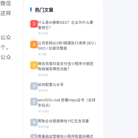
开微信
热门文章
。这样
什么是AI搜索GEO？企业为什么要
1
重视它？
1509
信公众
公司官网从0到1搭建执行清单,SEO /
2
二个，
GEO / 社媒完整版
788
信公众
微信百度抖音支付宝小程序分销团
3
购商城有哪些功能？
4180
如何配置公众号
4
4531
win2012+iis8 部署https证书（支持
5
多站点）
7593
帮助企业链接微信11亿生态流量
6
8768
零基础运营微信小程序和盈利模式
7