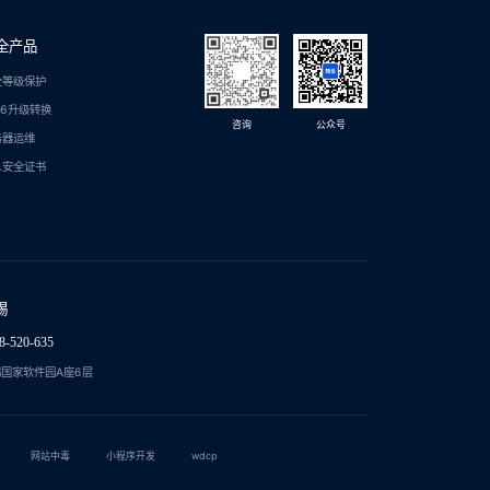
全产品
全等级保护
C6升级转换
咨询
公众号
务器运维
L安全证书
锡
8-520-635
国家软件园A座6层
网站中毒
小程序开发
wdcp