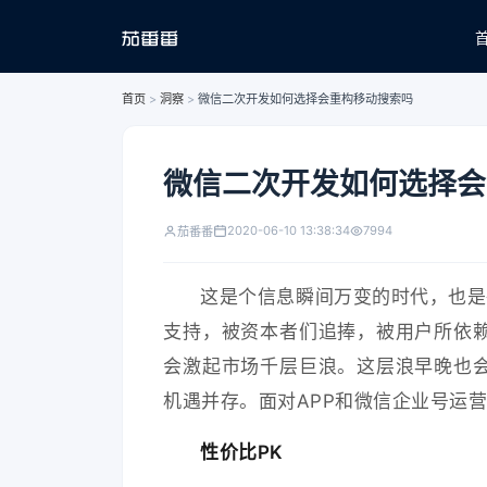
首页
>
洞察
>
微信二次开发如何选择会重构移动搜索吗
微信二次开发如何选择会
2020-06-10 13:38:34
7994
茄番番
这是个信息瞬间万变的时代，也是
支持，被资本者们追捧，被用户所依
会激起市场千层巨浪。这层浪早晚也
机遇并存。面对APP和微信企业号运
性价比PK