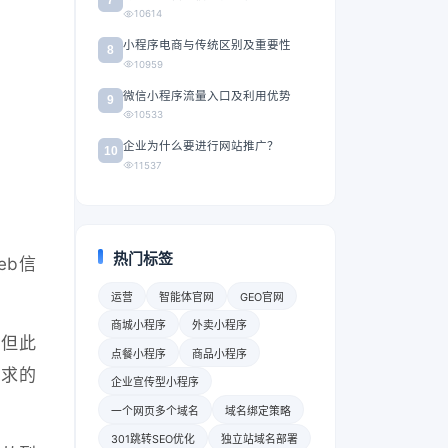
10614
小程序电商与传统区别及重要性
8
10959
微信小程序流量入口及利用优势
9
10533
企业为什么要进行网站推广？
10
11537
热门标签
eb信
运营
智能体官网
GEO官网
商城小程序
外卖小程序
，但此
点餐小程序
商品小程序
以求的
企业宣传型小程序
一个网页多个域名
域名绑定策略
301跳转SEO优化
独立站域名部署