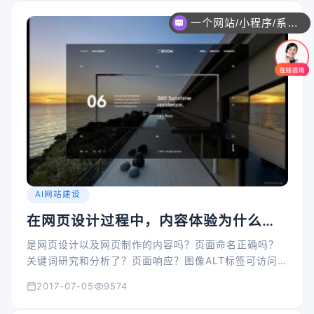
一个网站/小程序/系统的价格是怎么计算的？
AI网站建设
在网页设计过程中，内容体验为什么非
常重要的呢?
是网页设计以及网页制作的内容吗？页面命名正确吗？
关键词研究和分析了？页面响应？图像ALT标签可访问
性？原创内容？有失效链接吗？所有这些事情,更将影响
2017-07-05
9574
你的网站在搜索引擎的索引。如果你没有告诉他们如何
到达那里，用户很难找到你的“房子”。